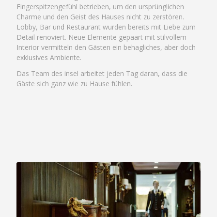
Fingerspitzengefühl betrieben, um den ursprünglichen
Charme und den Geist des Hauses nicht zu zerstören.
Lobby, Bar und Restaurant wurden bereits mit Liebe zum
Detail renoviert. Neue Elemente gepaart mit stilvollem
Interior vermitteln den Gästen ein behagliches, aber doch
exklusives Ambiente.
Das Team des insel arbeitet jeden Tag daran, dass die
Gäste sich ganz wie zu Hause fühlen.