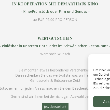
IN KOOPERATION MIT DEM ARTHAUS KINO
– Kino/Frühstück oder Film und Genuss –
ab EUR 26,00 PRO PERSON
.
WERTGUTSCHEIN
– einlösbar in unserem Hotel oder im Schwäbischen Restaurant 
Wert nach Wunsch
.
Sie möchten etwas besonderes Verschenken?
Um Ihnen ei
um Gerätein
Dann schenken Sie das wertvollste was wir haben:
Technologie
Genussvolle & Entspannte Zeit!
IDs auf die
zurückziehe
Gutscheinen für jeden Anlass machen Sie den Beschenkten eine beso
Gerne sind wir Ihnen bei der richtigen Auswahl behilflich.
Akz
Jetzt bestellen!