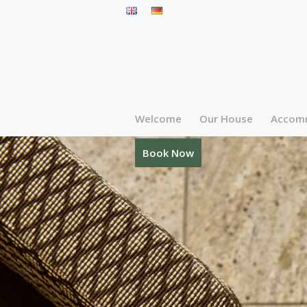
Welcome
Our House
Accom
Book Now