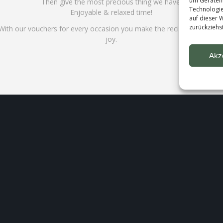
um Gerätein
Then give the most precious thing we have:
Technologie
Enjoyable & relaxed time!
auf dieser 
zurückziehs
With our vouchers for every occasion you make the recipient a specia
joy.
Akz
Information
Datenschutz