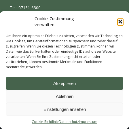
Tel.: 07131-6300
insel@insel-hotel.de
Cookie-Zustimmung
verwalten
Um Ihnen ein optimales Erlebnis zu bieten, verwenden wir Technologien
wie Cookies, um Geräteinformationen zu speichern und/oder darauf
zuzugreifen. Wenn Sie diesen Technologien zustimmen, können wir
Informationen
Daten wie das Surfverhalten oder eindeutige IDs auf dieser Website
verarbeiten. Wenn Sie Ihre Zustimmung nicht erteilen oder
Datenschutz
zurückziehen, können bestimmte Merkmale und Funktionen
Cookie-Richtlinien
beeinträchtigt werden.
Impressum
Newsletter
Akzeptieren
Ablehnen
Einstellungen ansehen
© Copyright - Insel Hotel Heilbronn
Cookie-Richtlinie
Datenschutz
Impressum